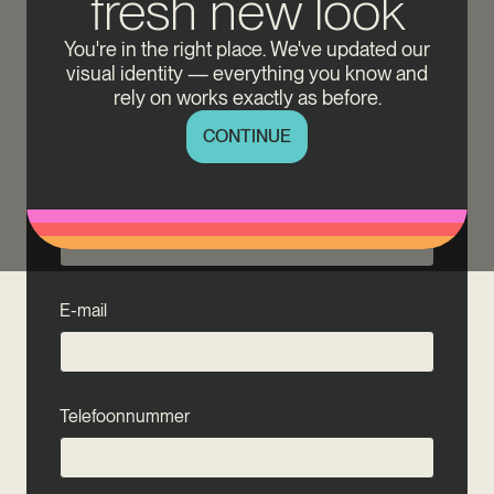
fresh new look
Contactformulier
You're in the right place. We've updated our
visual identity — everything you know and
rely on works exactly as before.
Volledige naam
Technical
support
CONTINUE
NL
Bedrijfs-/locatienummer
E-mail
Telefoonnummer